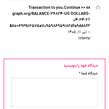
📜 Transaction to you.Continue >>
graph.org/BALANCE-36824-US-DOLLARS-
04-24-2?
hs=693b12575a7095986959182dfa9dd8f3&
–
تیر 11, 1405
1ztamy
دیدگاه خود را بنویسید
دیدگاه شما
*