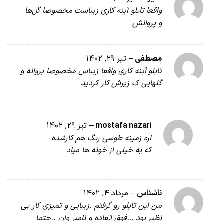
واقعا تابلو آینه کاری زیباست مخصوصا گل‌ها
و پروانش
مصطفی
–
تیر 29, 1402
تابلو آینه کاری واقعا زیباس مخصوصا پروانه و
گلهایی ک زیرش کار کردید
mostafa nazari
–
تیر 29, 1402
اره زمینه طوسی رنگ هم کارشده
که به خیلی از خونه ها میاد
ناشناس
–
مرداد 4, 1402
من این تابلو رو گرفتم .زیبایی و تمیزی کار بی
نظیر بود …فوق العاده و نامبر وان ..حتما