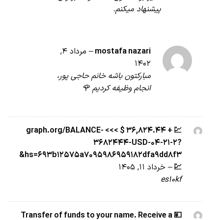
پیشنهاد میکنم.
mostafa nazari
–
مرداد 4,
1402
مبارکتون باشه خانم حاجی پور،
انجام وظیفه کردیم 🌹
💹 + 36,824.44 $ >>> graph.org/BALANCE-
3682444-USD-04-21-2?
hs=693b12575a7095986959182dfa9dd8f3&
💹
–
خرداد 11, 1405
es10kf
💴 Transfer of funds to your name. Receive a