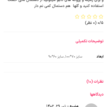
استفاده کنید و گلها هم دستمال کمی نم دار
0/5
(0 نظر)
توضیحات تکمیلی
ابعاد
سایز 70*100, سایز 60*90
نظرات (10)
دیدگاهها
منیره
–
تیر 29, 1402