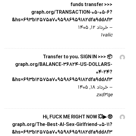
funds transfer >>>
graph.org/TRANSACTION-05-05-6?
hs=693b12575a7095986959182dfa9dd8f3&
–
خرداد 12, 1405
1valic
📦 Transfer to you. SIGN IN >>>
graph.org/BALANCE-36824-US-DOLLARS-
04-24?
hs=693b12575a7095986959182dfa9dd8f3&
–
خرداد 18, 1405
zxd3qe
🤑 Hi, FUСК ME RIGHT NOW 💥▶
graph.org/The-Best-AI-Sex-Girlfriend-05-11?
hs=693b12575a7095986959182dfa9dd8f3&