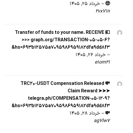
🤑
–
خرداد 25, 1405
2vx71n
💴 Transfer of funds to your name. RECEIVE
>>> graph.org/TRANSACTION-05-05-6?
hs=693b12575a7095986959182dfa9dd8f3&
–
خرداد 26, 1405
e1om21
💸 TRC20-USDT Compensation Released
Claim Reward ➤➤➤
telegra.ph/COMPENSATION-05-12-9?
hs=693b12575a7095986959182dfa9dd8f3&
💸
–
خرداد 28, 1405
ag7lw7