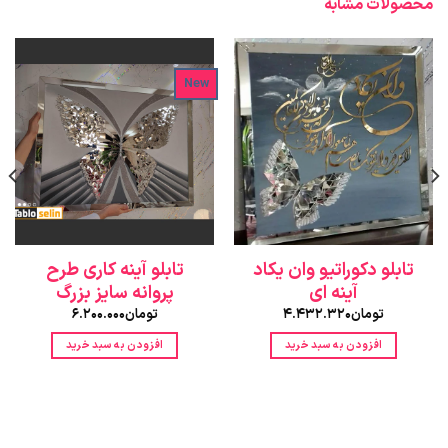
محصولات مشابه
New
تابلو دکوراتیو وان یکاد
تابلو آینه کاری طرح
آینه ای
پروانه سایز بزرگ
تومان
4.432.320
تومان
6.200.000
افزودن به سبد خرید
افزودن به سبد خرید