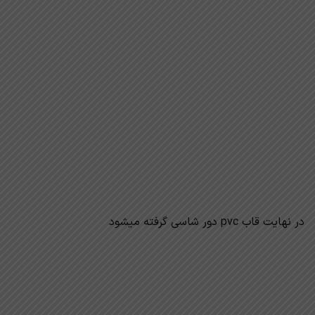
در نهایت قاب pvc دور شاسی گرفته میشود