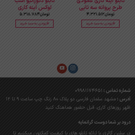
تابلو آینه کاری عمودی
تابلو دکوراتیو اسب
طرح پروانه سه تایی
لوکس آینه کاری
تومان
4.321.512
تومان
5.318.784
افزودن به سبد خرید
افزودن به سبد خرید
شماره تماس :
09981174651
آدرس :
مشهد
سلمان فارسی دو پلاک 80 زنگ چپ ساعت 9 تا 12
ظهر روزهای کاری، ق
بل حضور هماهنگ کنید
درود بر شما دوست گرانمایه
در سلین گالری با ارائه تابلو های با کیفیت کمکتون میکنیم تا