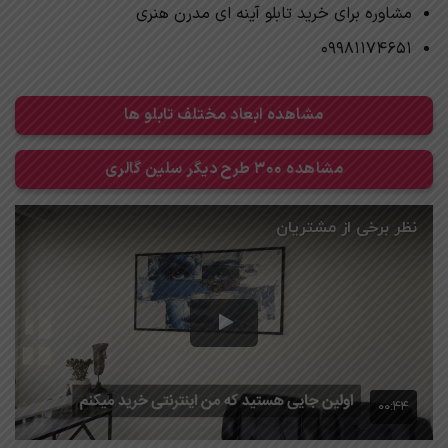
مشاوره برای خرید تابلو آینه ای مدرن هنری
09981174651
مشاهده ابعاد مختلف تابلو ها
مشاهده 300 طرح دیگر سلین گالری