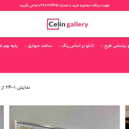
جهت دریافت مشاوره خرید با شماره 09981174651 تماس بگیرید
و براساس طرح
تابلو بر اساس رنگ
ساعت دیواری
پایه بوم ن
نمایش 1–24 از 173 نتیجه