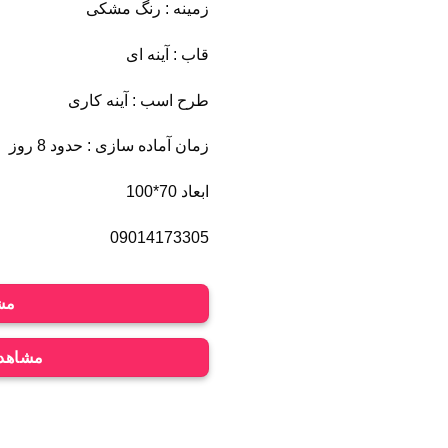
زمینه : رنگ مشکی
قاب : آینه ای
طرح اسب : آینه کاری
زمان آماده سازی : حدود 8 روز
ابعاد 70*100
09014173305
مشا
مشاهده 300 طرح دیگر سلی