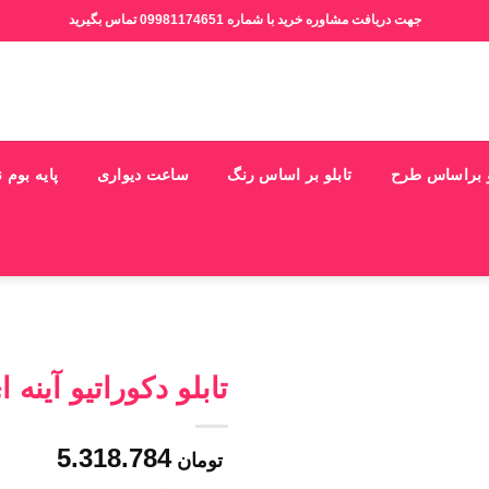
جهت دریافت مشاوره خرید با شماره 09981174651 تماس بگیرید
و براساس طرح
تابلو بر اساس رنگ
ساعت دیواری
پایه بوم 
تابلو دکوراتیو آینه 
5.318.784
تومان