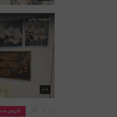
تابلو برجسته شیک عدد
افزودن به س