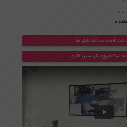
 شده
دلخواه
هده ابعاد مختلف تابلو ها
 سلین گالری