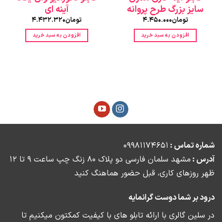
سایز بزرگ طرح پروانه
آینه ای
تومان
4.450.000
تومان
4.432.320
افزودن به سبد خرید
افزودن به سبد خرید
شماره تماس :
09981174651
آدرس :
مشهد
سلمان فارسی دو پلاک 80 زنگ چپ ساعت 9 تا 12
ظهر روزهای کاری، ق
بل حضور هماهنگ کنید
درود بر شما دوست گرانمایه
در سلین گالری با ارائه تابلو های با کیفیت کمکتون میکنیم تا