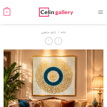
Ski
t
0
conten
خانه
/
تابلو مذهبی