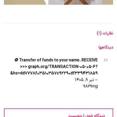
نظرات (1)
دیدگاهها
🪙 Transfer of funds to your name. RECEIVE
>>> graph.org/TRANSACTION-05-05-6?
hs=dd7778f03510357c92290df339431859&
–
تیر 9, 1405
9869mg
دیدگاه خود را بنویسید