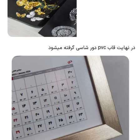
در نهایت قاب pvc دور شاسی گرفته میشود