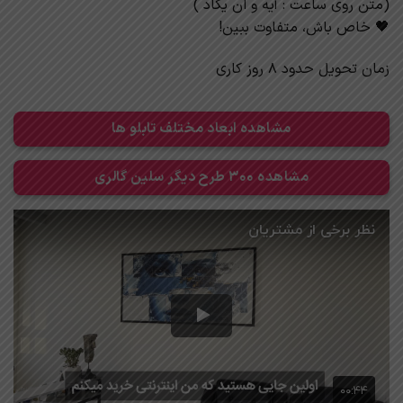
‌(متن روی ساعت : آیه و ان یکاد )
🖤 خاص باش، متفاوت ببین!
زمان تحویل حدود 8 روز کاری
مشاهده ابعاد مختلف تابلو ها
مشاهده 300 طرح دیگر سلین گالری