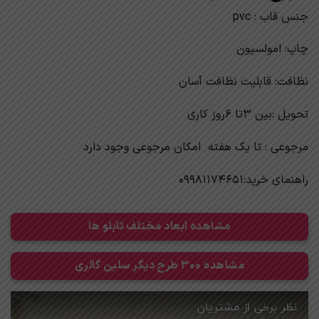
جنس قاب : pvc
چاپ: امولسیون
نظافت: قابلیت نظافت آسان
تحویل :بین 3تا 6روز کاری
مرجوعی : تا یک هفته امکان مرجوعی وجود دارد
راهنمای خرید:09981174651
مشاهده ابعاد مختلف تابلو ها
مشاهده 300 طرح دیگر سلین گالری