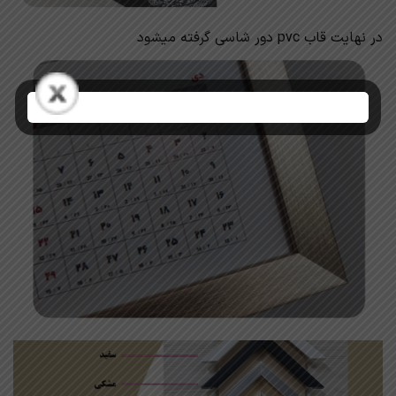
در نهایت قاب pvc دور شاسی گرفته میشود