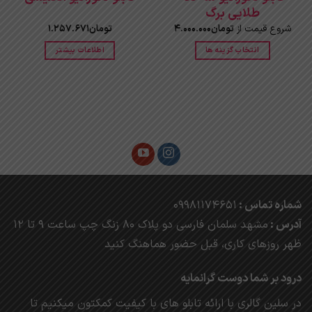
طلایی برگ
شروع قیمت از
تومان
4.000.000
تومان
1.257.671
انتخاب گزینه ها
اطلاعات بیشتر
این
محصول
دارای
انواع
مختلفی
می
باشد.
گزینه
ها
ممکن
شماره تماس :
09981174651
است
آدرس :
مشهد
سلمان فارسی دو پلاک 80 زنگ چپ ساعت 9 تا 12
در
صفحه
ظهر روزهای کاری، ق
بل حضور هماهنگ کنید
محصول
انتخاب
درود بر شما دوست گرانمایه
شوند
در سلین گالری با ارائه تابلو های با کیفیت کمکتون میکنیم تا