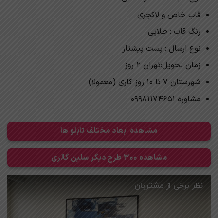
قاب خاص و لاکچری
رنگ قاب : طلایی
نوع ارسال : پست پیشتاز
زمان تحویل:تهران 2 روز
شهرستان 7 تا 10 روز کاری (معمولا)
مشاوره 09981174651
مشاهده ابعاد مختلف تابلو ها
مشاهده 300 طرح دیگر سلین گالری