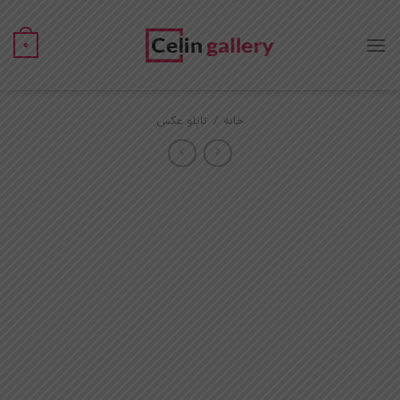
Ski
t
0
conten
خانه
/
تابلو عکس