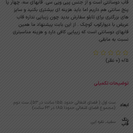
قاب دوسانتی است و از جنس پیی ویی سی. قابهای سه، چهار یا
پنج سانتی هم داریم اما باید هزینه ای بیشتری بکنید و سایز
های بزرگتری برای تابلو سفارش بدید چون زیبایی نداره قاب
عریض با دیوارکوب کوچک . از این بابت پیشنهاد ما همین
قابهای دوسانتی است که زییایی کافی دارد و هزینه مناسبتری
نسبت به مابقی.
0/5
(0 نظر)
توضیحات تکمیلی
ست اول ( فضای اشغالی حدود 155 سانت در 53), ست دوم
ابعاد
(مجموع فضای اشغالی حدودا 185 در 63 سانت)
رنگ
سفید, نقره ایی
قاب