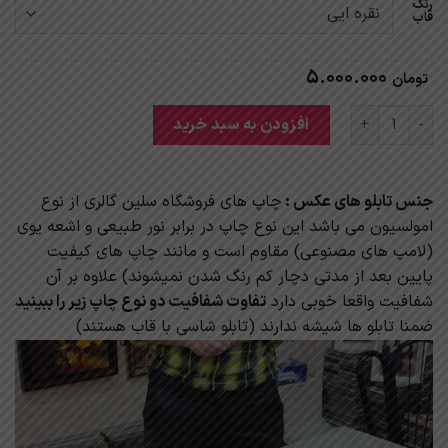
رنگ
قاب
5.000.000
تومان
تابلو دکوراتیو گل سیاه و سفید عدد
افزودن به سبد خرید
جنس تابلو های عکس :
چاپ های فروشگاه سلین گالری از نوع
امولسیون می باشد این نوع چاپ در برابر نور طبیعی و اشعه یوی
(لامپ های مصنوعی) مقاوم است و مانند چاپ های کیفیت
پایین بعد از مدتی دچار کم رنگ شدن نمیشوند) علاوه بر آن
شفافیت واقعا خوبی دارد
تفاوت شفافیت دو نوع چاپ زیر را ببینید
ضمنا تابلو ها شیشه ندارند (تابلو شاسی با قاب هستند)