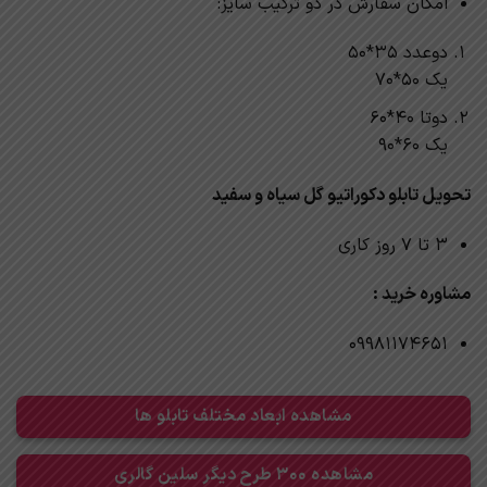
امکان سفارش در دو ترکیب سایز:
دوعدد 35*50
یک 50*70
دوتا 40*60
یک 60*90
تحویل تابلو دکوراتیو گل سیاه و سفید
3 تا 7 روز کاری
مشاوره خرید :
09981174651
مشاهده ابعاد مختلف تابلو ها
مشاهده 300 طرح دیگر سلین گالری