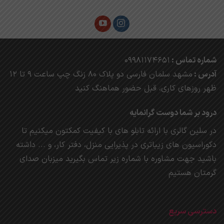
مختلفی
می
باشد.
گزینه
ها
ممکن
شماره تماس :
09981174651
است
آدرس :
مشهد
سلمان فارسی دو پلاک 80 زنگ چپ ساعت 9 تا 12
در
صفحه
ظهر روزهای کاری، ق
بل حضور هماهنگ کنید
محصول
انتخاب
درود بر شما دوست گرانمایه
شوند
در سلین گالری با ارائه تابلو های با کیفیت کمکتون میکنیم تا
دکوراسیون های زیباتری در پذیرایی منزل، دفتر کار، و ... داشته
باشید جهت مشاوره با شماره زیر تماس بگیرید میزبان صدای
گرمتان هستیم
دسترسی سریع