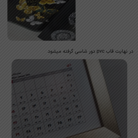
در نهایت قاب pvc دور شاسی گرفته میشود