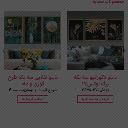
محصولات مشابه
تابلو دکوراتیو سه تکه
تابلو طلایی سه تکه طرح
برگ لوکس17
گوزن و ماه
تومان
2.135.270
شروع قیمت از
تومان
4.000.000
افزودن به سبد خرید
انتخاب گزینه ها
این
محصول
دارای
انواع