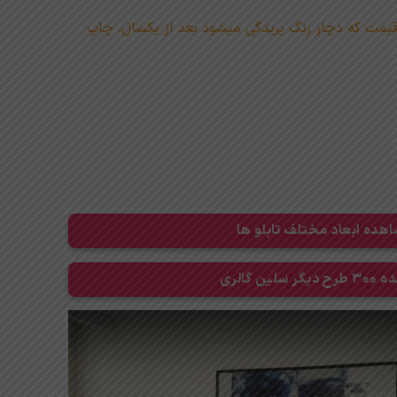
قیمت که دچار رنگ پریدگی میشود بعد از یکسال، چاپ
هده ابعاد مختلف تابلو ها
 سلین گالری