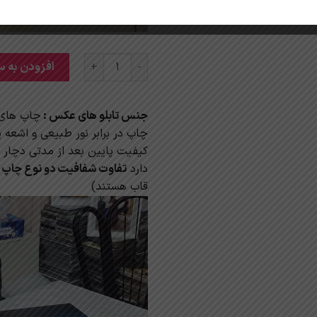
تابلو دکوراتیو اسب های دونده در ف
افزودن به س
جنس تابلو های عکس :
چاپ های 
چاپ در برابر نور طبیعی و اشعه
کیفیت پایین بعد از مدتی دچار 
دارد
تفاوت شفافیت دو نوع چاپ زیر
قاب هستند)