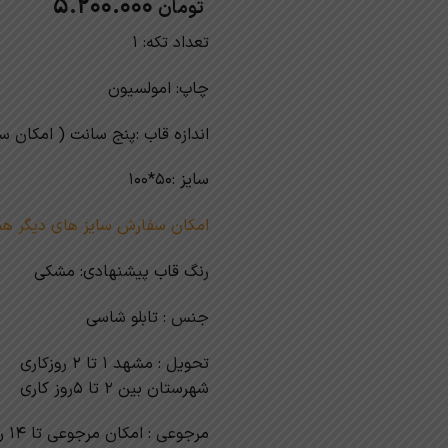
5.200.000
تومان
تعداد تکه: 1
چاپ: امولسیون
اندازه قاب :پنج سانت ( امکان 
سایز :50*100
امکان سفارش سایز های دیگر هم
رنگ قاب پیشنهادی: مشکی
جنس : تابلو شاسی
تحویل : مشهد 1 تا 2 روزکاری
شهرستان بین 2 تا 5روز کاری
مرجوعی : امکان مرجوعی تا 14 روز