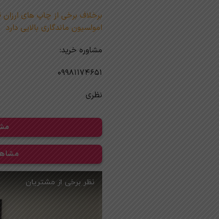
برخلاف برخی از چاپ های ارزان 
امولسیون ماندگاری بالایی دارد
مشاوره خرید:
09981174651
نظری
مشا
مشاهده 300 طرح دیگر