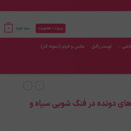
خرید تابلو برای پذیرایی
تابلو هرمس
تابلو برجسته
تابلو نقاشی
0
ورود / عضویت
سبد خرید
قاشی
لوستر راگبل
عکس و فیلم (نمونه کار)
 های دونده در فنگ شویی سیاه و