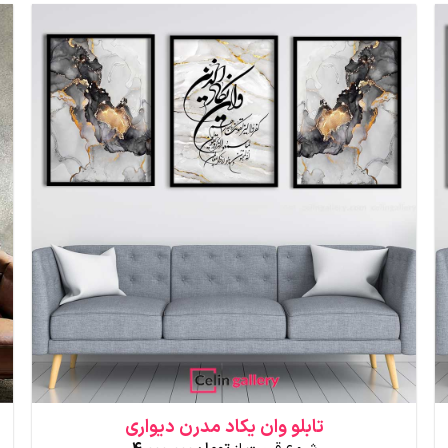
دارای
انواع
مختلفی
می
باشد.
گزینه
ها
ممکن
است
در
صفحه
محصول
انتخاب
شوند
تابلو وان یکاد مدرن دیواری