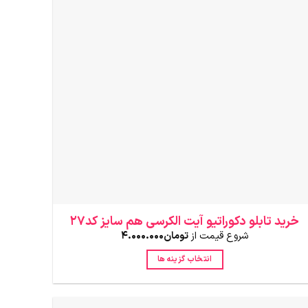
باشد.
گزینه
ها
ممکن
است
در
صفحه
محصول
انتخاب
شوند
خرید تابلو دکوراتیو آیت الکرسی هم سایز کد27
شروع قیمت از
تومان
4.000.000
انتخاب گزینه ها
این
محصول