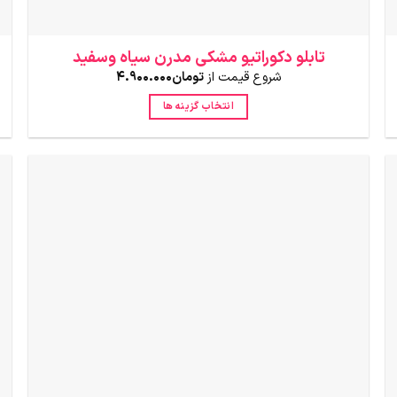
تابلو دکوراتیو مشکی مدرن سیاه وسفید
شروع قیمت از
تومان
4.900.000
انتخاب گزینه ها
این
محصول
دارای
انواع
مختلفی
می
باشد.
گزینه
ها
ممکن
است
در
صفحه
محصول