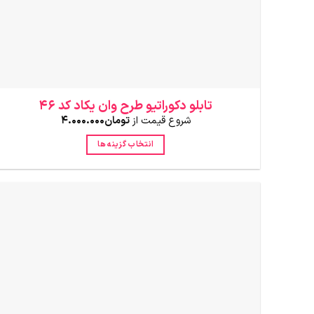
انتخاب
شوند
تابلو دکوراتیو طرح وان یکاد کد 46
شروع قیمت از
تومان
4.000.000
انتخاب گزینه ها
این
محصول
دارای
انواع
مختلفی
می
باشد.
گزینه
ها
ممکن