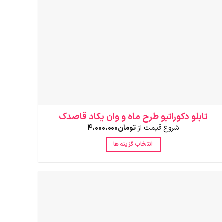
است
در
صفحه
محصول
انتخاب
شوند
تابلو دکوراتیو طرح ماه و وان یکاد قاصدک
شروع قیمت از
تومان
4.000.000
انتخاب گزینه ها
این
محصول
دارای
انواع
مختلفی
می