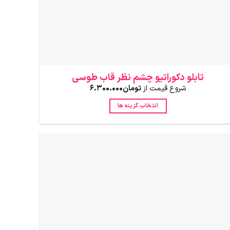
انتخاب
شوند
تابلو دکوراتیو چشم نظر قاب طوسی
شروع قیمت از
تومان
6.300.000
انتخاب گزینه ها
این
محصول
دارای
انواع
مختلفی
می
باشد.
گزینه
ها
ممکن