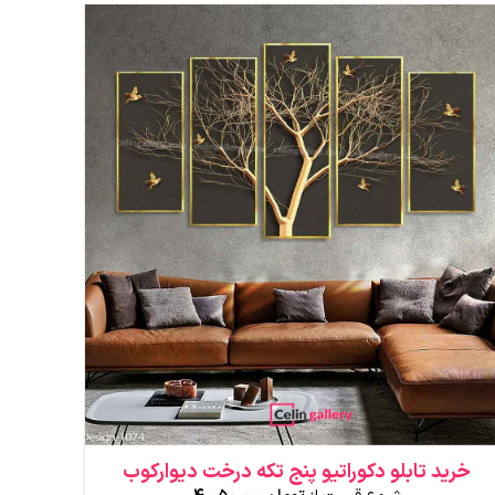
دارای
انواع
مختلفی
می
باشد.
گزینه
ها
ممکن
است
در
صفحه
محصول
انتخاب
شوند
خرید تابلو دکوراتیو پنج تکه درخت دیوارکوب