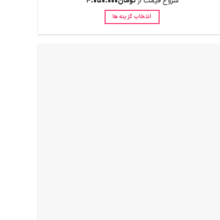
شروع قیمت از
تومان
4.050.000
انتخاب گزینه ها
این
محصول
دارای
انواع
مختلفی
می
باشد.
گزینه
ها
ممکن
است
در
صفحه
محصول
انتخاب
شوند