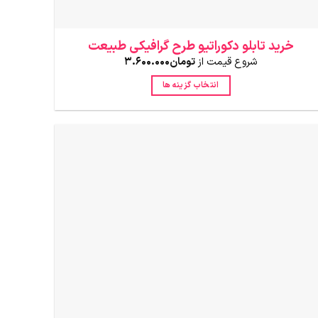
خرید تابلو دکوراتیو طرح گرافیکی طبیعت
شروع قیمت از
تومان
3.600.000
انتخاب گزینه ها
این
محصول
دارای
انواع
مختلفی
می
باشد.
گزینه
ها
ممکن
است
در
صفحه
محصول