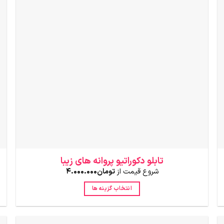
باشد.
گزینه
ها
ممکن
است
در
صفحه
محصول
انتخاب
شوند
تابلو دکوراتیو پروانه های زیبا
شروع قیمت از
تومان
4.000.000
انتخاب گزینه ها
این
محصول