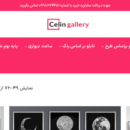
جهت دریافت مشاوره خرید با شماره 09981174651 تماس بگیرید
و براساس طرح
تابلو بر اساس رنگ
ساعت دیواری
پایه بوم ن
نمایش 49–72 از 176 نتیجه