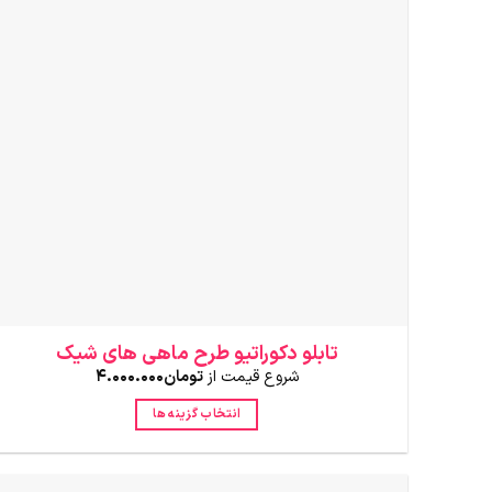
باشد.
گزینه
ها
ممکن
است
در
صفحه
محصول
انتخاب
شوند
تابلو دکوراتیو طرح ماهی های شیک
شروع قیمت از
تومان
4.000.000
انتخاب گزینه ها
این
محصول