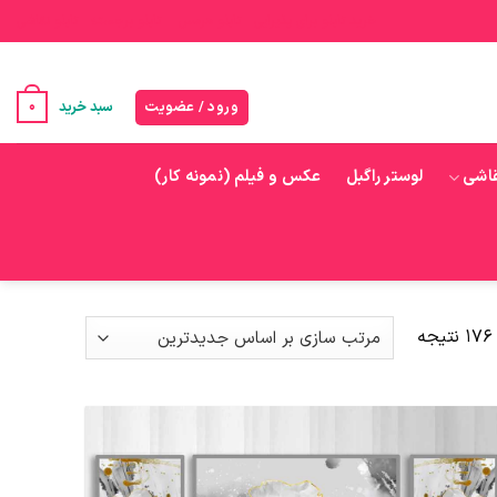
خرید تابلو برای پذیرایی
تابلو هرمس
تابلو برجسته
تابلو نقاشی
0
ورود / عضویت
سبد خرید
قاشی
لوستر راگبل
عکس و فیلم (نمونه کار)