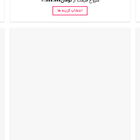
شروع قیمت از
تومان
4.000.000
انتخاب گزینه ها
این
محصول
دارای
انواع
مختلفی
می
باشد.
گزینه
ها
ممکن
است
در
صفحه
محصول
انتخاب
شوند