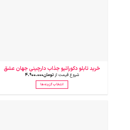
است
در
صفحه
محصول
انتخاب
شوند
خرید تابلو دکوراتیو جذاب دارچینی جهان عشق
شروع قیمت از
تومان
4.900.000
انتخاب گزینه ها
این
محصول
دارای
انواع
مختلفی
می