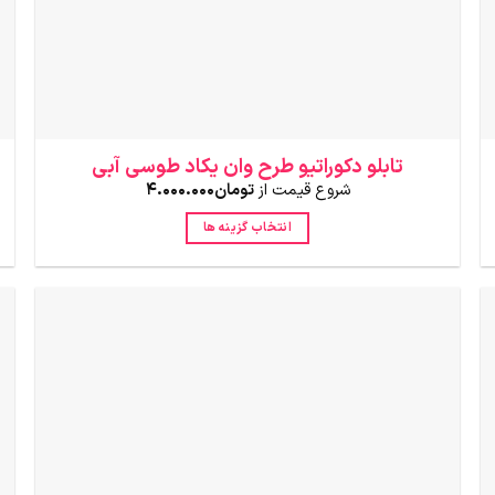
انتخاب
شوند
تابلو دکوراتیو طرح وان یکاد طوسی آبی
شروع قیمت از
تومان
4.000.000
انتخاب گزینه ها
این
محصول
دارای
انواع
مختلفی
می
باشد.
گزینه
ها
ممکن