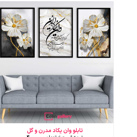
دارای
انواع
مختلفی
می
باشد.
گزینه
ها
ممکن
است
در
صفحه
محصول
انتخاب
شوند
تابلو وان یکاد مدرن و گل