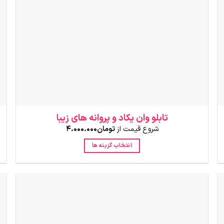
است
در
صفحه
محصول
انتخاب
شوند
تابلو وان یکاد و پروانه های زیبا
شروع قیمت از
تومان
4.000.000
انتخاب گزینه ها
این
محصول
دارای
انواع
مختلفی
می