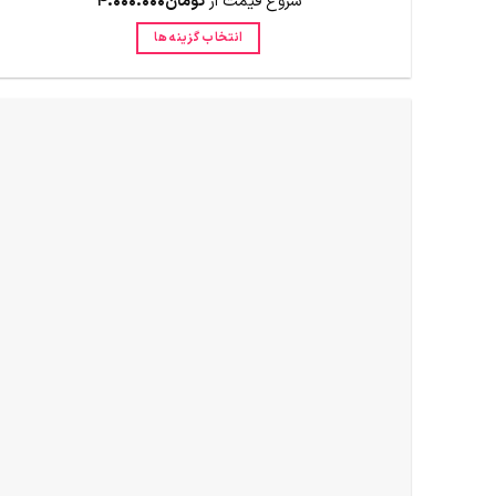
شروع قیمت از
تومان
4.000.000
انتخاب گزینه ها
این
محصول
دارای
انواع
مختلفی
می
باشد.
گزینه
ها
ممکن
است
در
صفحه
محصول
انتخاب
شوند