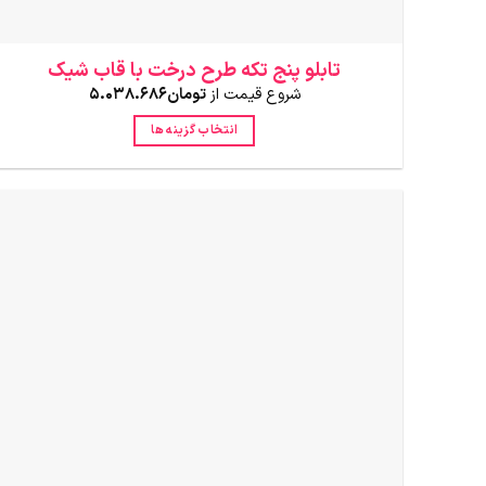
تابلو پنج تکه طرح درخت با قاب شیک
شروع قیمت از
تومان
5.038.686
انتخاب گزینه ها
این
محصول
دارای
انواع
مختلفی
می
باشد.
گزینه
ها
ممکن
است
در
صفحه
محصول