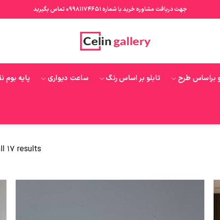
جهت دریافت مشاوره خرید با شماره 09981174651 تماس بگیرید
و براساس طرح
تابلو بر اساس رنگ
ساعت دیواری
پایه بوم ن
l 17 results