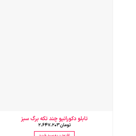
انواع
مختلفی
می
باشد.
گزینه
ها
ممکن
است
در
صفحه
محصول
انتخاب
شوند
تابلو دکوراتیو چند تکه برگ سبز
تومان
2.647.203
افزودن به سبد خرید