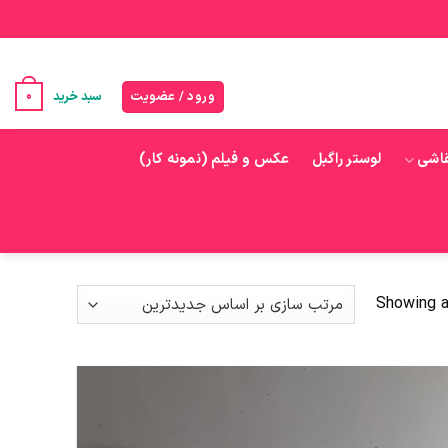
خرید تابلو برای پذیرایی
تابلو هرمس
تابلو برجسته
تابلو نقاشی
0
ورود / عضویت
سبد خرید
قاشی
لوستر راگبل
عکس و فیلم (نمونه کار)
Showing al